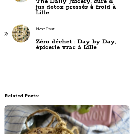
The Daily Juicery, cure &
o
jus detox pressés à froid à
s
Lille
t
N
Next Post:
a
Zéro déchet : Day by Day,
v
épicerie vrac à Lille
i
g
a
t
i
o
Related Posts:
n