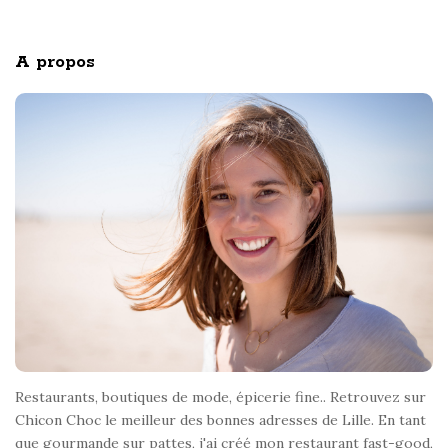
i
f
o
t
A propos
r
e
:
F
o
o
t
e
r
Restaurants, boutiques de mode, épicerie fine.. Retrouvez sur
Chicon Choc le meilleur des bonnes adresses de Lille. En tant
que gourmande sur pattes, j'ai créé mon restaurant fast-good,