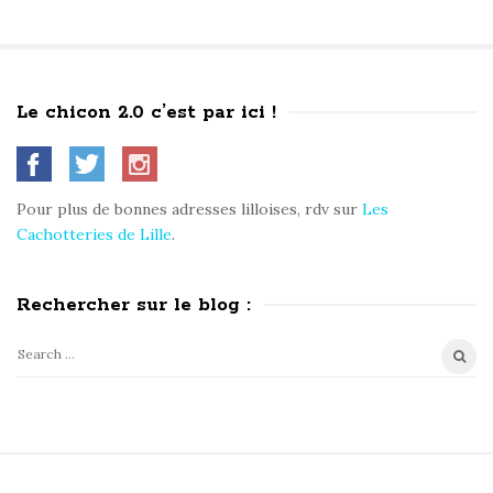
Le chicon 2.0 c’est par ici !
S
i
t
Pour plus de bonnes adresses lilloises, rdv sur
Les
e
Cachotteries de Lille
.
S
i
Rechercher sur le blog :
d
e
S
b
e
a
a
r
r
c
S
h