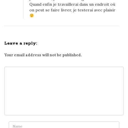
i
Quand enfin je travaillerai dans un endroit où
v
on peut se faire livrer, je testerai avec plaisir
r
a
i
s
Leave a reply:
o
n
Your email address will not be published.
d
e
d
e
j
l
o
c
a