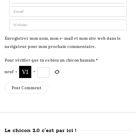
l
,
g
o
u
Enregistrer mon nom, mon e-mail et mon site web dans le
r
navigateur pour mon prochain commentaire.
m
a
Pour vérifier que tu es bien un chicon humain
*
n
neuf
+
=
d
&
0
d
é
c
h
Le chicon 2.0 c’est par ici !
e