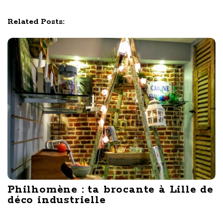
o
n
Related Posts:
Philhomène : ta brocante à Lille de
déco industrielle