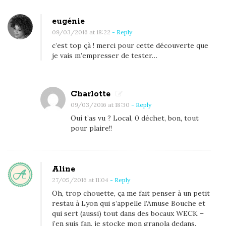
n
eugénie
09/03/2016 at 18:22
- Reply
B
c’est top çà ! merci pour cette découverte que
o
je vais m’empresser de tester…
c
a
u
Charlotte
x
09/03/2016 at 18:30
- Reply
L
Oui t’as vu ? Local, 0 déchet, bon, tout
pour plaire!!
o
c
a
Aline
u
27/05/2016 at 11:04
- Reply
x
Oh, trop chouette, ça me fait penser à un petit
,
restau à Lyon qui s’appelle l’Amuse Bouche et
l
qui sert (aussi) tout dans des bocaux WECK –
j’en suis fan, je stocke mon granola dedans.