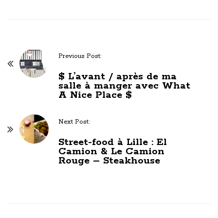
Previous Post:
P
$ L’avant / après de ma
o
salle à manger avec What
s
A Nice Place $
t
N
Next Post:
a
Street-food à Lille : El
v
Camion & Le Camion
i
Rouge – Steakhouse
g
a
t
i