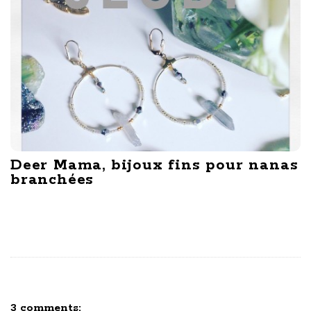
Deer Mama, bijoux fins pour nanas
branchées
3 comments:
O