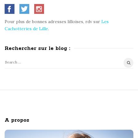
S
t
i
t
Pour plus de bonnes adresses lilloises, rdv sur
Les
e
Cachotteries de Lille
.
S
i
Rechercher sur le blog :
d
e
S
b
e
a
a
r
r
c
S
h
i
f
o
t
A propos
r
e
:
F