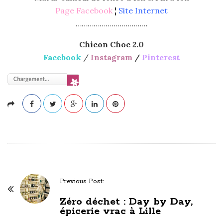
Page Facebook
¦
Site Internet
………………………………
Chicon Choc 2.0
Facebook
/
Instagram
/
Pinterest
Previous Post:
P
Zéro déchet : Day by Day,
o
épicerie vrac à Lille
s