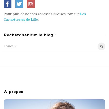
b
i
a
t
Pour plus de bonnes adresses lilloises, rdv sur
Les
e
Cachotteries de Lille
.
S
i
Rechercher sur le blog :
d
e
S
b
e
a
a
r
r
c
S
h
i
f
o
t
A propos
r
e
:
F
o