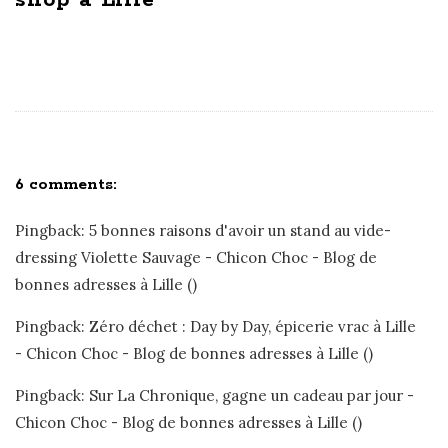
shop à Lille
6 comments:
O
n
Pingback:
5 bonnes raisons d'avoir un stand au vide-
T
dressing Violette Sauvage - Chicon Choc - Blog de
e
bonnes adresses à Lille
()
s
Pingback:
Zéro déchet : Day by Day, épicerie vrac à Lille
t
- Chicon Choc - Blog de bonnes adresses à Lille
()
é
&
Pingback:
Sur La Chronique, gagne un cadeau par jour -
a
Chicon Choc - Blog de bonnes adresses à Lille
()