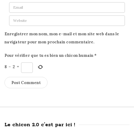
M
a
d
e
Enregistrer mon nom, mon e-mail et mon site web dans le
m
navigateur pour mon prochain commentaire.
o
i
Pour vérifier que tu es bien un chicon humain
*
s
8
−
2
=
e
l
l
e
B
i
l
Le chicon 2.0 c’est par ici !
o
S