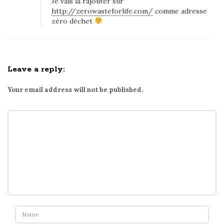
Je vais la rajouter sur
s
http://zerowasteforlife.com/
comme adresse
m
zéro déchet
é
t
i
Leave a reply:
q
u
Your email address will not be published.
e
s
n
a
t
u
r
e
l
s