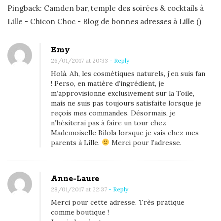
d
Pingback:
Camden bar, temple des soirées & cocktails à
o
Lille - Chicon Choc - Blog de bonnes adresses à Lille
()
r
é
Emy
l
26/01/2017 at 20:33
- Reply
’
Holà. Ah, les cosmétiques naturels, j’en suis fan
a
! Perso, en matière d’ingrédient, je
t
m’approvisionne exclusivement sur la Toile,
mais ne suis pas toujours satisfaite lorsque je
e
reçois mes commandes. Désormais, je
l
n’hésiterai pas à faire un tour chez
i
Mademoiselle Bilola lorsque je vais chez mes
parents à Lille.
Merci pour l’adresse.
e
r
d
Anne-Laure
e
28/01/2017 at 22:37
- Reply
c
Merci pour cette adresse. Très pratique
o
comme boutique !