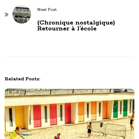
t
Next Post:
N
a
{Chronique nostalgique}
Retourner à l’école
v
i
g
a
t
i
Related Posts:
o
n