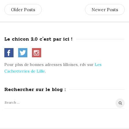
Older Posts
Newer Posts
Le chicon 2.0 c’est par ici !
S
i
t
Pour plus de bonnes adresses lilloises, rdv sur
Les
e
Cachotteries de Lille
.
S
i
Rechercher sur le blog :
d
e
S
b
e
a
a
r
r