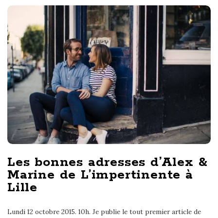
B
l
o
g
P
o
s
t
s
Les bonnes adresses d’Alex &
Marine de L’impertinente à
Lille
Lundi 12 octobre 2015. 10h. Je publie le tout premier article de