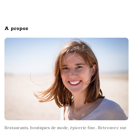
c
S
h
i
f
o
t
A propos
r
e
:
F
o
o
t
e
r
Restaurants, boutiques de mode, épicerie fine.. Retrouvez sur