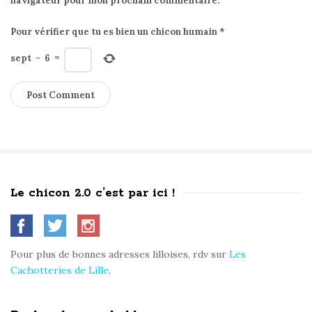
navigateur pour mon prochain commentaire.
Pour vérifier que tu es bien un chicon humain
*
sept
−
6
=
Le chicon 2.0 c’est par ici !
S
i
t
Pour plus de bonnes adresses lilloises, rdv sur
Les
e
Cachotteries de Lille
.
S
i