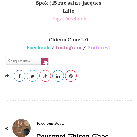
Spok ¦ 15 rue saint-jacques
Lille
Page Facebook
………………………………
Chicon Choc 2.0
Facebook
/
Instagram
/
Pinterest
Previous Post:
P
Pourquoi Chicon Choc
o