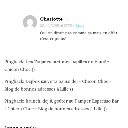
,
u
n
Charlotte
v
20/10/2015 at 13:38
- Reply
o
Oui on dirait pas comme ça mais en effet
y
c’est copieux!!
a
g
e
Pingback:
Les Toquées met mes papilles en émoi! -
g
Chicon Choc
()
u
Pingback:
Dejbox sauve ta pause dej - Chicon Choc -
s
Blog de bonnes adresses à Lille
()
t
a
Pingback:
Brunch, dej & goûter au Tamper Espresso Bar
t
- Chicon Choc - Blog de bonnes adresses à Lille
()
i
f
Leave a reply: