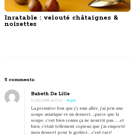
Inratable : velouté châtaignes &
noisettes
5 comments:
O
n
Babeth De Lille
17/10/2015 at 13:47
- Reply
S
La,première fois que j’y suis allée, j’ai pris une
P
soupe asiatique et un dessert….parce que la
O
soupe, c’est bien connu ça ne nourrit pas……et
K
bien, c’était tellement copieux que j’ai emporté
mon dessert pour le goûter….c’est rare!