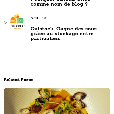
comme nom de blog ?
s
t
Next Post:
N
a
Ouistock, Gagne des sous
grâce au stockage entre
v
particuliers
i
g
a
t
i
o
Related Posts:
n