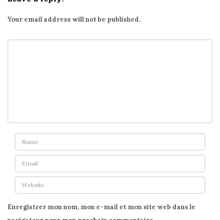
à
l
Your email address will not be published.
a
p
a
u
s
e
d
é
j
e
u
n
e
r
Enregistrer mon nom, mon e-mail et mon site web dans le